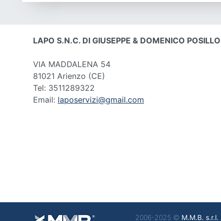
LAPO S.N.C. DI GIUSEPPE & DOMENICO POSILLO
VIA MADDALENA 54
81021 Arienzo
(CE)
Tel: 3511289322
Email:
laposervizi@gmail.com
2006-2025 ©
M.M.B. s.r.l.