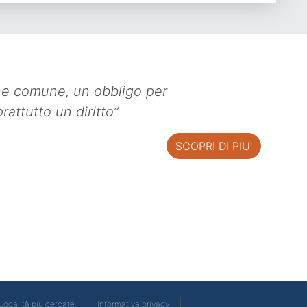
ne comune, un obbligo per
rattutto un diritto”
SCOPRI DI PIU'
|
|
Località più cercate
Informativa privacy