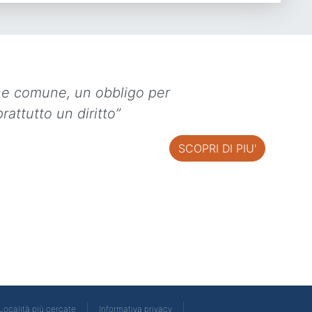
ne comune, un obbligo per
rattutto un diritto”
SCOPRI DI PIU'
|
|
Località più cercate
Informativa privacy