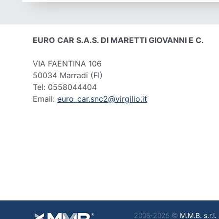
EURO CAR S.A.S. DI MARETTI GIOVANNI E C.
VIA FAENTINA 106
50034 Marradi
(FI)
Tel: 0558044404
Email:
euro_car.snc2@virgilio.it
2006-2025 ©
M.M.B. s.r.l.