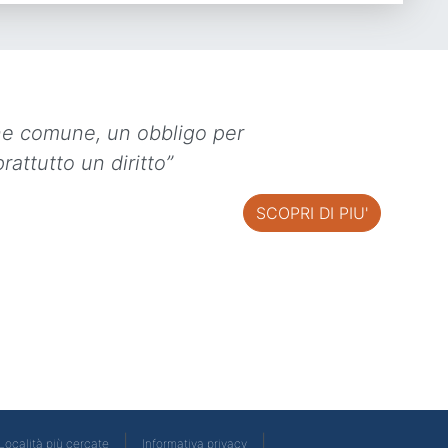
ne comune, un obbligo per
rattutto un diritto”
SCOPRI DI PIU'
|
|
Località più cercate
Informativa privacy