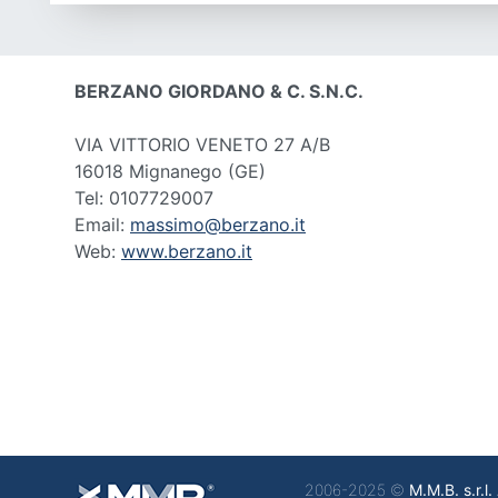
BERZANO GIORDANO & C. S.N.C.
VIA VITTORIO VENETO 27 A/B
16018 Mignanego
(GE)
Tel: 0107729007
Email:
massimo@berzano.it
Web:
www.berzano.it
2006-2025 ©
M.M.B. s.r.l.