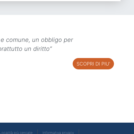
ne comune, un obbligo per
rattutto un diritto”
SCOPRI DI PIU'
|
|
Località più cercate
Informativa privacy