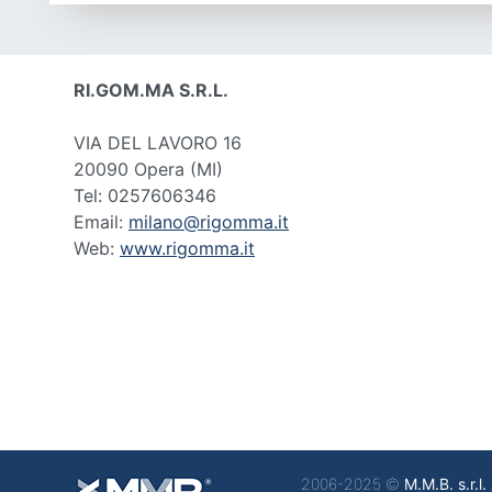
RI.GOM.MA S.R.L.
VIA DEL LAVORO 16
20090 Opera
(MI)
Tel: 0257606346
Email:
milano@rigomma.it
Web:
www.rigomma.it
2006-2025 ©
M.M.B. s.r.l.