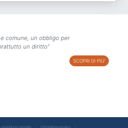
ne comune, un obbligo per
rattutto un diritto”
SCOPRI DI PIU'
|
|
Località più cercate
Informativa privacy