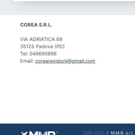
COREA S.R.L.
VIA ADRIATICA 69
35125 Padova
(PD)
Tel: 049690896
Email:
corearevisioni@gmail.com
2006-2025 ©
M.M.B. s.r.l.