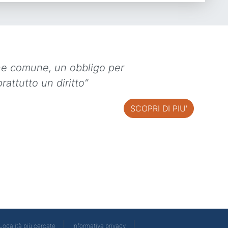
ne comune, un obbligo per
rattutto un diritto”
SCOPRI DI PIU'
|
|
Località più cercate
Informativa privacy